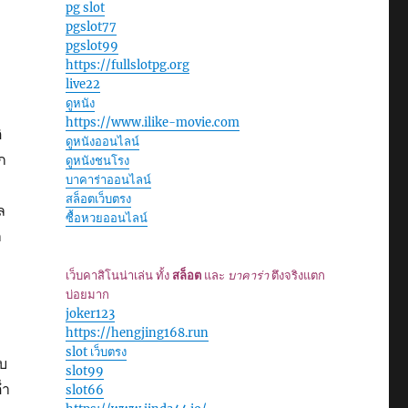
pg slot
pgslot77
pgslot99
https://fullslotpg.org
live22
ดูหนัง
https://www.ilike-movie.com
ิ
ดูหนังออนไลน์
ก
ดูหนังชนโรง
บาคาร่าออนไลน์
สล็อตเว็บตรง
ล
ซื้อหวยออนไลน์
ก
เว็บคาสิโนน่าเล่น ทั้ง
สล็อต
และ
บาคาร่า
ตึงจริงแตก
บ่อยมาก
joker123
https://hengjing168.run
slot เว็บตรง
ับ
slot99
่ำ
slot66