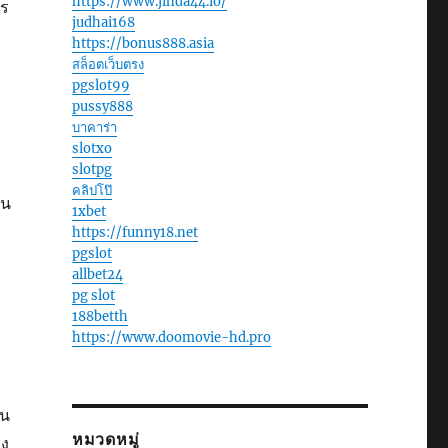
https://www.jinda44.io/
าร
judhai168
https://bonus888.asia
สล็อตเว็บตรง
pgslot99
pussy888
บาคาร่า
slotxo
slotpg
คลิปโป๊
็น
1xbet
https://funny18.net
pgslot
allbet24
pg slot
188betth
https://www.doomovie-hd.pro
ใน
หมวดหมู่
อง