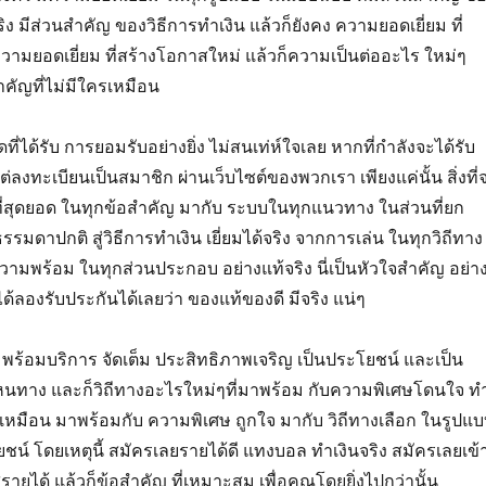
ง มีส่วนสำคัญ ของวิธีการทำเงิน แล้วก็ยังคง ความยอดเยี่ยม ที่
ความยอดเยี่ยม ที่สร้างโอกาสใหม่ แล้วก็ความเป็นต่ออะไร ใหม่ๆ
ำคัญที่ไม่มีใครเหมือน
ที่ได้รับ การยอมรับอย่างยิ่ง ไม่สนเท่ห์ใจเลย หากที่กำลังจะได้รับ
ต่ลงทะเบียนเป็นสมาชิก ผ่านเว็บไซต์ของพวกเรา เพียงแค่นั้น สิ่งที่
ี่สุดยอด ในทุกข้อสำคัญ มากับ ระบบในทุกแนวทาง ในส่วนที่ยก
มดาปกติ สู่วิธีการทำเงิน เยี่ยมได้จริง จากการเล่น ในทุกวิถีทาง
วามพร้อม ในทุกส่วนประกอบ อย่างแท้จริง นี่เป็นหัวใจสำคัญ อย่า
ลองรับประกันได้เลยว่า ของแท้ของดี มีจริง แน่ๆ
ต พร้อมบริการ จัดเต็ม ประสิทธิภาพเจริญ เป็นประโยชน์ และเป็น
นทาง และก็วิถีทางอะไรใหม่ๆที่มาพร้อม กับความพิเศษโดนใจ ท
ครเหมือน มาพร้อมกับ ความพิเศษ ถูกใจ มากับ วิถีทางเลือก ในรูปแ
โยชน์ โดยเหตุนี้ สมัครเลยรายได้ดี แทงบอล ทำเงินจริง สมัครเลยเข้
รายได้ แล้วก็ข้อสำคัญ ที่เหมาะสม เพื่อคุณโดยยิ่งไปกว่านั้น