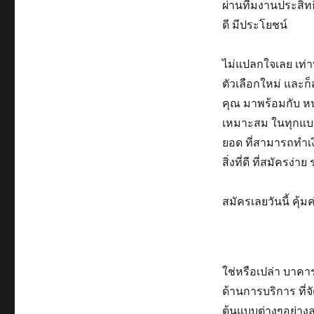
ผ่านทีมงานประสิทธิ
ดี มีประโยชน์
ไม่แปลกใจเลย เท่าท
ตัวเลือกใหม่ และก
คุณ มาพร้อมกับ หน
เหมาะสม ในทุกแบบอย่า
ยอด ที่สามารถทำเงิ
สิ่งที่ดี ที่สมัครง่า
สมัครเลยวันนี้ คุ้ม
ใช่หรือเปล่า บาคา
ด้านการบริการ ที่จ
ต้นแบบต่างๆอย่างล