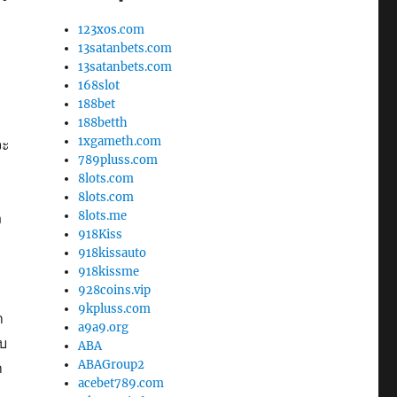
123xos.com
13satanbets.com
13satanbets.com
168slot
188bet
188betth
1xgameth.com
จะ
789pluss.com
8lots.com
8lots.com
8lots.me
ง
918Kiss
918kissauto
918kissme
928coins.vip
9kpluss.com
ำ
a9a9.org
บบ
ABA
ABAGroup2
า
acebet789.com