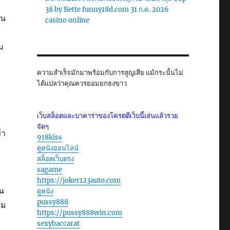
38 by Bette funny18d.com 31 ก.ค. 2026
ใน
casino online
ม
ความสำเร็จมักมาพร้อมกับการสูญเสีย แม้กระนั้นไม่
ได้แปลว่าคุณควรยอมยกธงขาว
เว็บสล็อตและบาคาร่าของโครตดีเว็บนี้เล่นแล้วรวย
จัดๆ
้า
918kiss
ม
ดูหนังออนไลน์
สล็อตเว็บตรง
sagame
https://joker123auto.com
็น
ดูหนัง
pussy888
โม
https://pussy888win.com
sexybaccarat