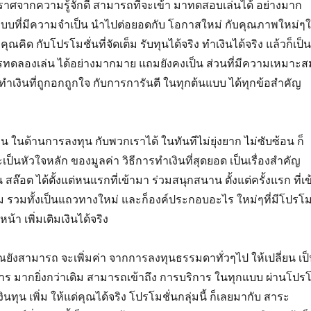
าศจากความรู้จักดี สามารถที่จะเข้า มาทดสอบเล่นได้ อย่างมาก
บบที่มีความจำเป็น นำไปต่อยอดกับ โอกาสใหม่ กับคุณภาพใหม่ๆ
่คุณคิด กับโปรโมชั่นที่จัดเต็ม รับทุนได้จริง ทำเงินได้จริง แล้วก็เป็น
ทดลองเล่น ได้อย่างมากมาย แถมยังคงเป็น ส่วนที่มีความเหมาะส
ทำเงินที่ถูกอกถูกใจ กับการการันตี ในทุกต้นแบบ ได้ทุกข้อสำคัญ
 ในด้านการลงทุน กับพวกเราได้ ในทันทีไม่ยุ่งยาก ไม่ซับซ้อน ก็
ี้จะเป็นหัวใจหลัก ของมูลค่า วิธีการทำเงินที่สุดยอด เป็นเรื่องสำคัญ
สล๊อต ได้ตั้งแต่หนแรกที่เข้ามา ร่วมสนุกสนาน ตั้งแต่ครั้งแรก ที่เข
ยม รวมทั้งเป็นแถวทางใหม่ และก็องค์ประกอบอะไร ใหม่ๆที่มีโปรโ
น้า เพิ่มเติมเงินได้จริง
ณยังสามารถ จะเพิ่มค่า จากการลงทุนธรรมดาทั่วๆไป ให้เปลี่ยน เป
ร มากยิ่งกว่าเดิม สามารถเข้าถึง การบริการ ในทุกแบบ ผ่านโปร
นทุน เพิ่ม ให้แด่คุณได้จริง โปรโมชั่นกลุ่มนี้ ก็เลยมากับ สาระ