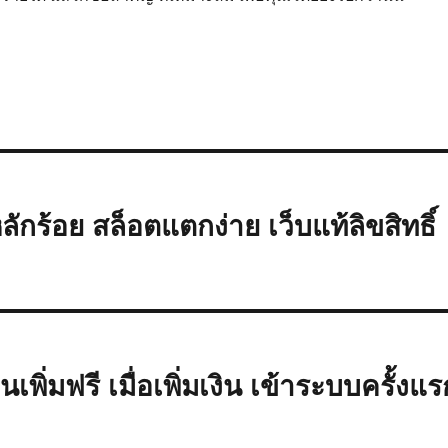
กร้อย สล็อตแตกง่าย เว็บแท้ลิขสิทธิ์
พิ่มฟรี เมื่อเพิ่มเงิน เข้าระบบครั้งแร