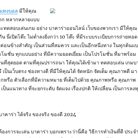
แทงบอล
มีให้คุณ
ะมาก หลากหลายแบบ
จะทดสอบเล่นเกม อย่าง บาคาร่าออนไลน์ เว็บของพวกเรา มีให้คุณ
ยวกัน นี่เปิดโต๊ะ ไม่ต่ำลงยิ่งกว่า 10 โต๊ะ ที่มีระบบระเบียบการถ่ายทอด
น ค่อนข้างสำคัญ เป็นส่วนที่สมควร และเป็นอีกหนึ่งทาง ในทุกต้นแ
ปรโมชั่น ทุกแบบอย่าง ที่มีความยอดเยี่ยม เป็นโปรโมชั่น ที่มาพร้อม
ส่วนที่สุดยอด ตามที่คุณปรารถนา ให้คุณได้เข้ามา ทดสอบเล่น เกมบ
 เป็นเว็บตรง ช่องทางดี ที่มีให้คุณได้ จัดหนัก จัดเต็ม คุณภาพดี มา
ือกหรือ ตัวเลือกที่มีความหมาย ที่เต็มไปด้วย คุณภาพหรือ คุณภาพ
เป็นแนวทาง ที่จะยกระดับ จัดแจง เรื่องปกติ ให้เปลี่ยน เป็นการลงท
 บาคาร่า ได้จริง ของจริง ของดี 2024
ต้องการจะเล่น บาคาร่า บอกเพราะว่านี่คือ วิธีการทำเงินที่ดี ประจำ