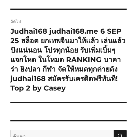
ถัดไป
Judhai168 judhai168.me 6 SEP
เรื่อง
ต่อ
25 สล็อต ยกเทพจีนมาให้แล้ว เล่นแล้ว
ไป:
ปังแน่นอน โปรทุกน้อย รับเพิ่มเบิ้มๆ
แจกโหด ในโหมด RANKING บาคา
ร่า ยิงปลา กีฬา จัดให้หมดทุกค่ายดัง
judhai168 สมัครรับเครดิตฟรีทันที!
Top 2 by Casey
ค้นห
ค้นหา: