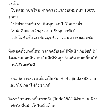
จะเป็น
• โบนัสสมาชิกใหม่ ฝากคราวแรกรับเพิ่มทันที 100% –
300%
• โปรฝากรายวัน รับเพิ่มทุกยอด ไม่มีอย่างต่ำ
• โบนัสคืนยอดเสียสูงสุด 10% ทุกอาทิตย์
• โปรโมชั่นชี้แนะเพื่อนฝูง รับค่าคอมถาวรตลอดชีพ
ทั้งหมดทั้งปวงนี้สามารถกดรับเองได้ที่หน้าเว็บไซต์ ไม่
ต้องผ่านแอดมิน และไม่มีเทิร์นสูงเกินจริง เล่นสล็อตได้
ถอนได้โดยทันที
กรรมวิธีการลงทะเบียนเป็นสมาชิกกับ jinda888 ง่าย
และก็ใช้เวลาไม่ถึง 1 นาที
ใครๆก็สามารถเป็นพวกกับ Jinda888 ได้ง่ายๆแค่เพียง
• เข้าไปที่หน้าเว็บไซต์ สล็อต