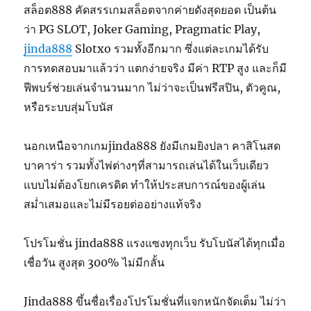
สล็อต888 คัดสรรเกมสล็อตจากค่ายดังสุดยอด เป็นต้น
ว่า PG SLOT, Joker Gaming, Pragmatic Play,
jinda888
Slotxo รวมทั้งอีกมาก ซึ่งแต่ละเกมได้รับ
การทดสอบมาแล้วว่า แตกง่ายจริง มีค่า RTP สูง และก็มี
ฟีพบร์ช่วยเล่นจำนวนมาก ไม่ว่าจะเป็นฟรีสปิน, ตัวคูณ,
หรือระบบสุ่มโบนัส
นอกเหนือจากเกมjinda888 ยังมีเกมยิงปลา คาสิโนสด
บาคาร่า รวมทั้งไพ่ต่างๆที่สามารถเล่นได้ในเว็บเดียว
แบบไม่ต้องโยกเครดิต ทำให้ประสบการณ์ของผู้เล่น
สม่ำเสมอและไม่มีรอยต่ออย่างแท้จริง
โปรโมชั่น jinda888 แรงแซงทุกเว็บ รับโบนัสได้ทุกเมื่อ
เชื่อวัน สูงสุด 300% ไม่มีกลั้น
Jinda888 ขึ้นชื่อเรื่องโปรโมชั่นที่แจกหนักจัดเต็ม ไม่ว่า