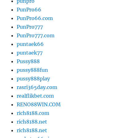
punpro
PunPro66
PunPro66.com
PunPro777
PunPro777.com
puntaek66
puntaek77
Pussy888
pussy888fun
pussy888play
rasri365day.com
realflikbet.com
RENO88WIN.COM
rich8188.com
rich8188.net
rich8188.net