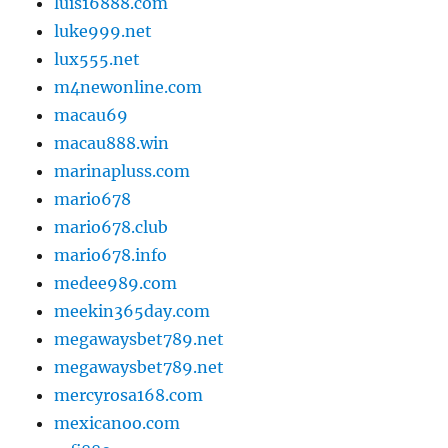
luis16888.com
luke999.net
lux555.net
m4newonline.com
macau69
macau888.win
marinapluss.com
mario678
mario678.club
mario678.info
medee989.com
meekin365day.com
megawaysbet789.net
megawaysbet789.net
mercyrosa168.com
mexicanoo.com