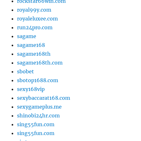
rockstar66win.com
royal99y.com
royaleluxee.com
run24pro.com
sagame
sagame168
sagame168th
sagame168th.com
sbobet
sbotop1688.com
sexy168vip
sexybaccarat168.com
sexygameplus.me
shinobi24hr.com
sing55fun.com
sing55fun.com