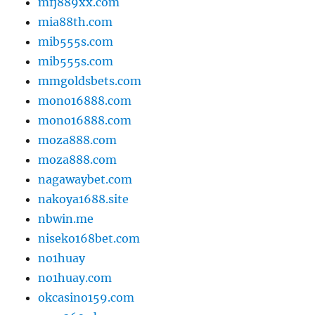
mfj889xx.com
mia88th.com
mib555s.com
mib555s.com
mmgoldsbets.com
mono16888.com
mono16888.com
moza888.com
moza888.com
nagawaybet.com
nakoya1688.site
nbwin.me
niseko168bet.com
no1huay
no1huay.com
okcasino159.com