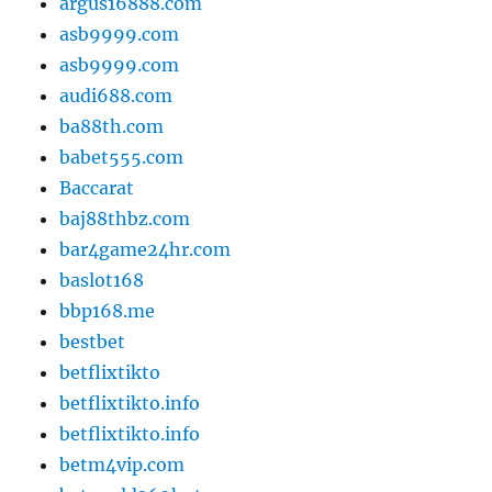
argus16888.com
asb9999.com
asb9999.com
audi688.com
ba88th.com
babet555.com
Baccarat
baj88thbz.com
bar4game24hr.com
baslot168
bbp168.me
bestbet
betflixtikto
betflixtikto.info
betflixtikto.info
betm4vip.com