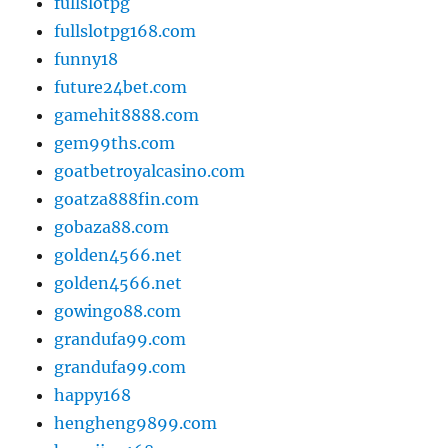
fullslotpg
fullslotpg168.com
funny18
future24bet.com
gamehit8888.com
gem99ths.com
goatbetroyalcasino.com
goatza888fin.com
gobaza88.com
golden4566.net
golden4566.net
gowingo88.com
grandufa99.com
grandufa99.com
happy168
hengheng9899.com