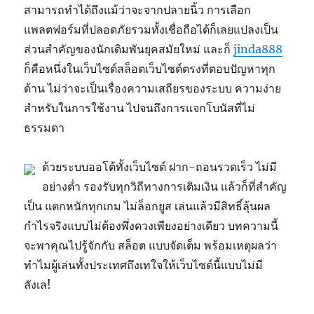
สามารถทำได้ถึงแม้ว่าจะจากปลายนิ้ว การเลือก
แพลตฟอร์มที่ปลอดภัยรวมทั้งเชื่อถือได้ก็เลยแปลงเป็น
ส่วนสำคัญของนักเดิมพันยุคสมัยใหม่ และก็
jinda888
ก็คือหนึ่งในเว็บไซต์สล็อตเว็บไซต์ตรงที่ตอบปัญหาทุก
ด้าน ไม่ว่าจะเป็นเรื่องความเสถียรของระบบ ความง่าย
สำหรับในการใช้งาน ไปจนถึงการแจกโบนัสที่ไม่
ธรรมดา
ด้วยระบบออโต้ทั้งเว็บไซต์ ฝาก-ถอนรวดเร็ว ไม่มี
อย่างต่ำ รองรับทุกวิถีทางการเติมเงิน แล้วก็ที่สำคัญ
เป็น แตกหนักทุกเกม ไม่ล็อกยูส เล่นแล้วมีสิทธิ์ลุ้นผล
กำไรจริงแบบไม่ต้องพึ่งดวงเพียงอย่างเดียว บทความนี้
จะพาคุณไปรู้จักกับ สล็อต แบบจัดเต็ม พร้อมเหตุผลว่า
ทำไมผู้เล่นทั้งประเทศถึงเทใจให้เว็บไซต์นี้แบบไม่มี
ลังเล!