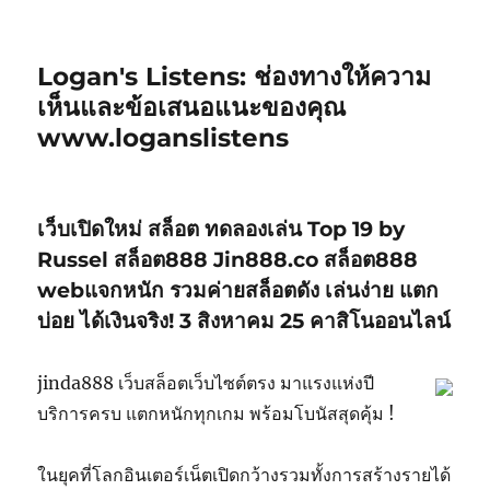
Logan's Listens: ช่องทางให้ความ
เห็นและข้อเสนอแนะของคุณ
www.loganslistens
เว็บเปิดใหม่ สล็อต ทดลองเล่น Top 19 by
Russel สล็อต888 Jin888.co สล็อต888
webแจกหนัก รวมค่ายสล็อตดัง เล่นง่าย แตก
บ่อย ได้เงินจริง! 3 สิงหาคม 25 คาสิโนออนไลน์
jinda888 เว็บสล็อตเว็บไซต์ตรง มาแรงแห่งปี
บริการครบ แตกหนักทุกเกม พร้อมโบนัสสุดคุ้ม !
ในยุคที่โลกอินเตอร์เน็ตเปิดกว้างรวมทั้งการสร้างรายได้