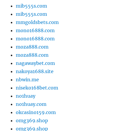
mib555s.com
mib555s.com
mmgoldsbets.com
mono16888.com
mono16888.com
moza888.com
moza888.com
nagawaybet.com
nakoya1688.site
nbwin.me
niseko168bet.com
no1huay
no1huay.com
okcasino159.com
omg369.shop
omg369.shop