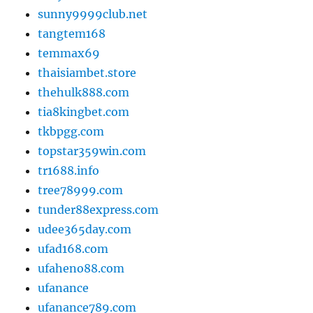
sunny9999club.net
tangtem168
temmax69
thaisiambet.store
thehulk888.com
tia8kingbet.com
tkbpgg.com
topstar359win.com
tr1688.info
tree78999.com
tunder88express.com
udee365day.com
ufad168.com
ufaheno88.com
ufanance
ufanance789.com