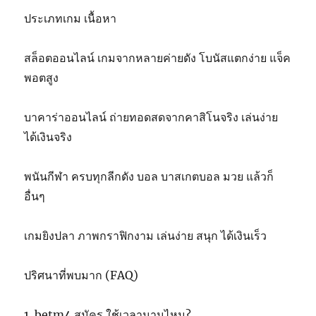
ประเภทเกม เนื้อหา
สล็อตออนไลน์ เกมจากหลายค่ายดัง โบนัสแตกง่าย แจ็ค
พอตสูง
บาคาร่าออนไลน์ ถ่ายทอดสดจากคาสิโนจริง เล่นง่าย
ได้เงินจริง
พนันกีฬา ครบทุกลีกดัง บอล บาสเกตบอล มวย แล้วก็
อื่นๆ
เกมยิงปลา ภาพกราฟิกงาม เล่นง่าย สนุก ได้เงินเร็ว
ปริศนาที่พบมาก (FAQ)
1. betm4 สมัคร ใช้เวลานานไหม?