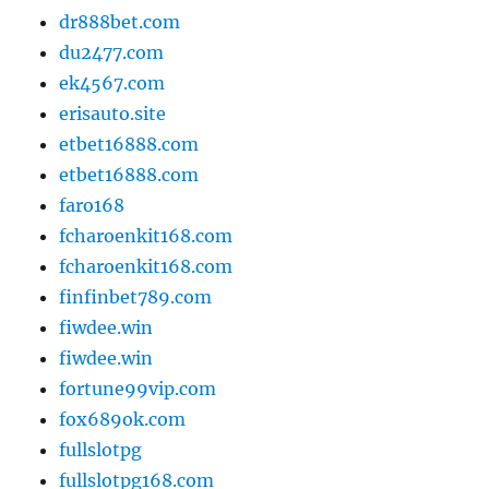
dr888bet.com
du2477.com
ek4567.com
erisauto.site
etbet16888.com
etbet16888.com
faro168
fcharoenkit168.com
fcharoenkit168.com
finfinbet789.com
fiwdee.win
fiwdee.win
fortune99vip.com
fox689ok.com
fullslotpg
fullslotpg168.com