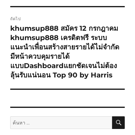
ถัดไป
khumsup888 สมัคร 12 กรกฎาคม
เรื่อง
ต่อ
khumsup888 เครดิตฟรี ระบบ
ไป:
แนะนำเพื่อนสร้างสายรายได้ไม่จำกัด
มีหน้าควบคุมรายได้
แบบDashboardแยกชัดเจนไม่ต้อง
ลุ้นรับแน่นอน Top 90 by Harris
ค้นห
ค้นหา: