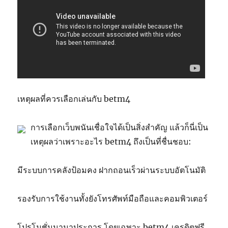
เหตุผลที่ควรเลือกเล่นกับ betm4
การเลือกเว็บพนันเชื่อใจได้เป็นสิ่งสำคัญ แล้วก็นี่เป็น
เหตุผลว่าเพราะอะไร betm4 ถึงเป็นที่ชื่นชอบ:
มีระบบการคลังป้อมคง ฝากถอนเร็วผ่านระบบอัตโนมัติ
รองรับการใช้งานทั้งยังโทรศัพท์มือถือและคอมพิวเตอร์
โปรโมชั่นนานาประการ โดยเฉพาะ betm4 เครดิตฟรี