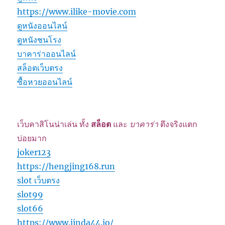
https://www.ilike-movie.com
ดูหนังออนไลน์
ดูหนังชนโรง
บาคาร่าออนไลน์
สล็อตเว็บตรง
ซื้อหวยออนไลน์
เว็บคาสิโนน่าเล่น ทั้ง
สล็อต
และ
บาคาร่า
ตึงจริงแตก
บ่อยมาก
joker123
https://hengjing168.run
slot เว็บตรง
slot99
slot66
https://www.jinda44.io/