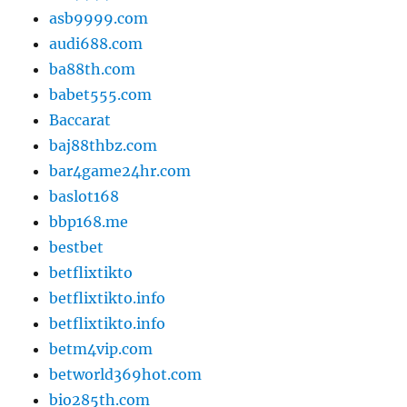
asb9999.com
audi688.com
ba88th.com
babet555.com
Baccarat
baj88thbz.com
bar4game24hr.com
baslot168
bbp168.me
bestbet
betflixtikto
betflixtikto.info
betflixtikto.info
betm4vip.com
betworld369hot.com
bio285th.com