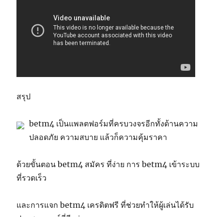
สรุป
betm4 เป็นแพลตฟอร์มที่ครบวงจรอีกทั้งด้านความ
ปลอดภัย ความสบาย แล้วก็ความคุ้มราคา
ด้วยขั้นตอน betm4 สมัคร ที่ง่าย การ betm4 เข้าระบบ
ที่รวดเร็ว
และการแจก betm4 เครดิตฟรี ที่ช่วยทำให้ผู้เล่นได้รับ