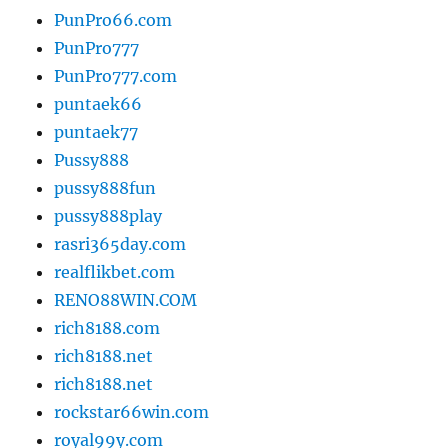
PunPro66.com
PunPro777
PunPro777.com
puntaek66
puntaek77
Pussy888
pussy888fun
pussy888play
rasri365day.com
realflikbet.com
RENO88WIN.COM
rich8188.com
rich8188.net
rich8188.net
rockstar66win.com
royal99y.com