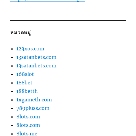
หมวดหมู่
123xos.com
13satanbets.com
13satanbets.com
168slot
188bet
188betth
1xgameth.com
789pluss.com
8lots.com
8lots.com
8lots.me