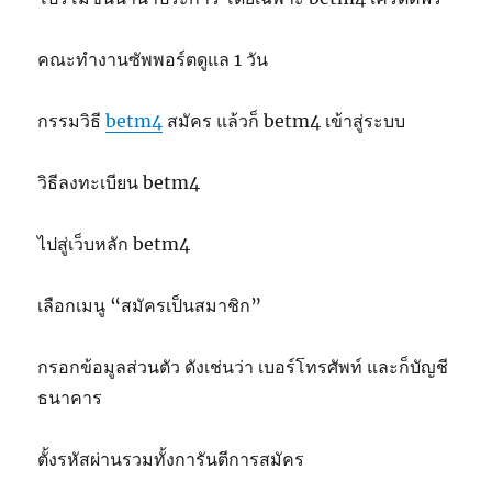
คณะทำงานซัพพอร์ตดูแล 1 วัน
กรรมวิธี
betm4
สมัคร แล้วก็ betm4 เข้าสู่ระบบ
วิธีลงทะเบียน betm4
ไปสู่เว็บหลัก betm4
เลือกเมนู “สมัครเป็นสมาชิก”
กรอกข้อมูลส่วนตัว ดังเช่นว่า เบอร์โทรศัพท์ และก็บัญชี
ธนาคาร
ตั้งรหัสผ่านรวมทั้งการันตีการสมัคร