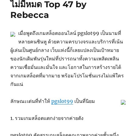
ไม่มีหมด Top 47 by
Rebecca
เมื่อพูดถึงเกมสล็อตออนไลน์ pgslot99 เป็นนามที่
หลายคนชินหู ด้วยความครบวงจรและบริการที่เน้น
ผู้เล่นเป็นศูนย์กลาง เว็บแห่งนี้ก็เลยแปลงเป็นเป้าหมาย
ของนักเดิมพันรุ่นใหม่ที่ปรารถนาทั้งความเพลิดเพลิน
ความเชื่อมั่นและมั่นใจ และโอกาสในการสร้างรายได้
จากเกมสล็อตที่มากมาย พร้อมโปรโมชั่นแรงไม่แพ้ใคร
กันแน่
ลักษณะเด่นที่ทำให้
pgslot99
เป็นที่นิยม
1. รวมเกมสล็อตแตกง่ายจากค่ายดัง
pgslot99 คัดสรรเกมสล็อตคุณภาพจากค่ายชั้นหนึ่ง