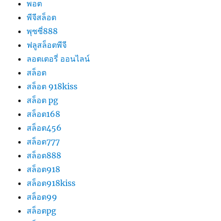
พอต
พีจีสล็อต
พุซซี่888
ฟลูสล็อตพีจี
ลอตเตอรี่ ออนไลน์
สล็อต
สล็อต 918kiss
สล็อต pg
สล็อต168
สล็อต456
สล็อต777
สล็อต888
สล็อต918
สล็อต918kiss
สล็อต99
สล็อตpg