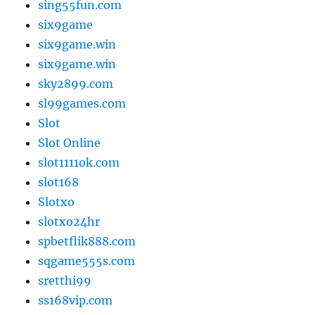
sing55fun.com
six9game
six9game.win
six9game.win
sky2899.com
sl99games.com
Slot
Slot Online
slot1111ok.com
slot168
Slotxo
slotxo24hr
spbetflik888.com
sqgame555s.com
sretthi99
ss168vip.com