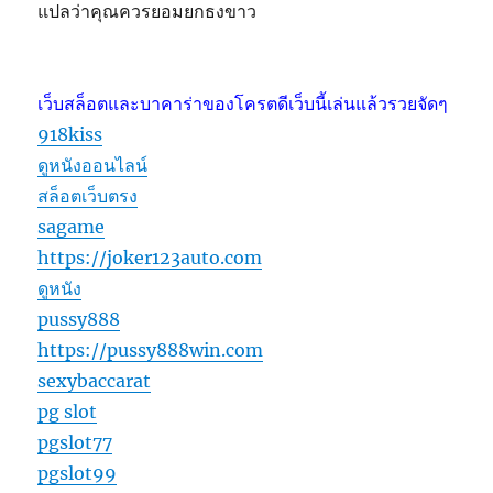
แปลว่าคุณควรยอมยกธงขาว
เว็บสล็อตและบาคาร่าของโครตดีเว็บนี้เล่นแล้วรวยจัดๆ
918kiss
ดูหนังออนไลน์
สล็อตเว็บตรง
sagame
https://joker123auto.com
ดูหนัง
pussy888
https://pussy888win.com
sexybaccarat
pg slot
pgslot77
pgslot99