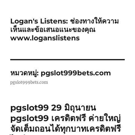
Logan's Listens: ช่องทางให้ความ
เห็นและข้อเสนอแนะของคุณ
www.loganslistens
หมวดหมู่:
pgslot999bets.com
pgslot999bets.com
pgslot99 29 มิถุนายน
pgslot99 เครดิตฟรี ค่ายใหญ่
จัดเต็มถอนได้ทุกบาทเครดิตฟรี