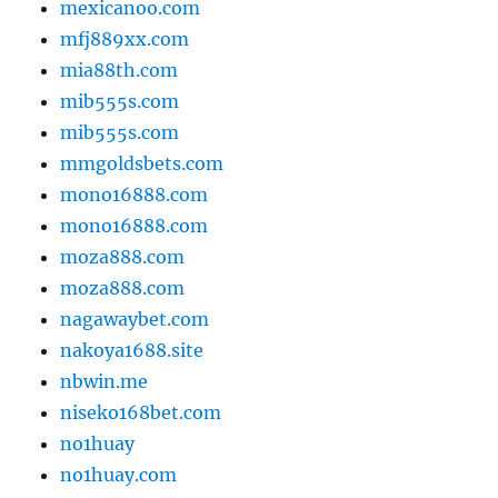
mexicanoo.com
mfj889xx.com
mia88th.com
mib555s.com
mib555s.com
mmgoldsbets.com
mono16888.com
mono16888.com
moza888.com
moza888.com
nagawaybet.com
nakoya1688.site
nbwin.me
niseko168bet.com
no1huay
no1huay.com