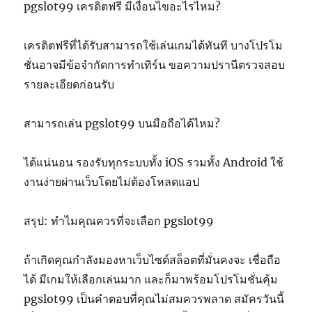
pgslot99 เครดิตฟรี มีเงื่อนไขอะไรไหม?
เครดิตฟรีที่ได้รับสามารถใช้เล่นเกมได้ทันที บางโปรโม
ชั่นอาจมีข้อจำกัดการทำเทิร์น ขอความปรานีตรวจสอบ
รายละเอียดก่อนรับ
สามารถเล่น pgslot99 บนมือถือได้ไหม?
ได้แน่นอน รองรับทุกระบบทั้ง iOS รวมทั้ง Android ใช้
งานง่ายผ่านเว็บโดยไม่ต้องโหลดแอป
สรุป: ทำไมคุณควรที่จะเลือก pgslot99
ถ้าเกิดคุณกำลังมองหาเว็บไซต์สล็อตที่มั่นคงจะ เชื่อถือ
ได้ มีเกมให้เลือกเล่นมาก และก็มาพร้อมโปรโมชั่นคุ้ม
pgslot99 เป็นคำตอบที่คุณไม่สมควรพลาด สมัครวันนี้