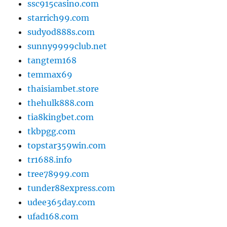
ssc915casino.com
starrich99.com
sudyod888s.com
sunny9999club.net
tangtem168
temmax69
thaisiambet.store
thehulk888.com
tia8kingbet.com
tkbpgg.com
topstar359win.com
tr1688.info
tree78999.com
tunder88express.com
udee365day.com
ufad168.com