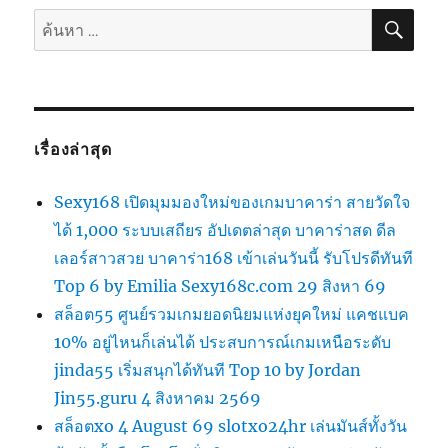
ค้นห
ค้นหา:
เรื่องล่าสุด
Sexy168 เปิดมุมมองใหม่ของเกมบาคาร่า สายวัดใจ
ได้ 1,000 ระบบเสถียร อัปเดตล่าสุด บาคาร่าสด ดีล
เลอร์สาวสวย บาคาร่า168 เข้าเล่นวันนี้ รับโปรดีทันที
Top 6 by Emilia Sexy168c.com 29 สิงหา 69
สล็อต55 ศูนย์รวมเกมยอดนิยมแห่งยุคใหม่ แคชแบค
10% อยู่ไหนก็เล่นได้ ประสบการณ์เกมเหนือระดับ
jinda55 เริ่มสนุกได้ทันที Top 10 by Jordan
Jin55.guru 4 สิงหาคม 2569
สล็อตxo 4 August 69 slotxo24hr เล่นมันส์ทั้งวัน