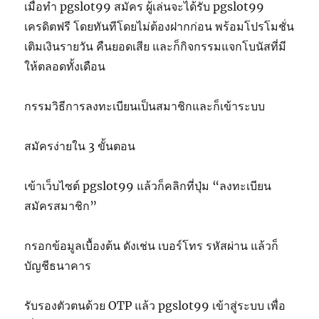
เมื่อทำ pgslot99 สมัคร ผู้เล่นจะได้รับ pgslot99
เครดิตฟรี โดยทันทีโดยไม่ต้องฝากก่อน พร้อมโปรโมชั่น
เติมเงินรายวัน คืนยอดเสีย และก็กิจกรรมแจกโบนัสที่มี
ให้ตลอดทั้งเดือน
กรรมวิธีการลงทะเบียนเป็นสมาชิกและก็เข้าระบบ
สมัครง่ายใน 3 ขั้นตอน
เข้าเว็บไซต์ pgslot99 แล้วก็คลิกที่ปุ่ม “ลงทะเบียน
สมัครสมาชิก”
กรอกข้อมูลเบื้องต้น ดังเช่น เบอร์โทร รหัสผ่าน แล้วก็
บัญชีธนาคาร
รับรองตัวตนด้วย OTP แล้ว pgslot99 เข้าสู่ระบบ เพื่อ