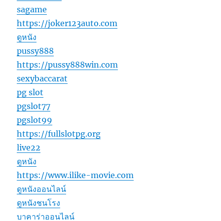
sagame
https://joker123auto.com
ดูหนัง
pussy888
https://pussy888win.com
sexybaccarat
pg slot
pgslot77
pgslot99
https://fullslotpg.org
live22
ดูหนัง
https://www.ilike-movie.com
ดูหนังออนไลน์
ดูหนังชนโรง
บาคาร่าออนไลน์