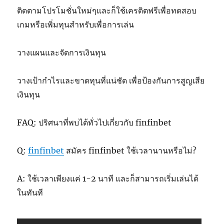
ติดตามโปรโมชั่นใหม่ๆและก็ใช้เครดิตฟรีเพื่อทดสอบ
เกมหรือเพิ่มทุนสำหรับเพื่อการเล่น
วางแผนและจัดการเงินทุน
วางเป้ากำไรและขาดทุนที่แน่ชัด เพื่อป้องกันการสูญเสีย
เงินทุน
FAQ: ปริศนาที่พบได้ทั่วไปเกี่ยวกับ finfinbet
Q:
finfinbet
สมัคร finfinbet ใช้เวลานานหรือไม่?
A: ใช้เวลาเพียงแค่ 1-2 นาที และก็สามารถเริ่มเล่นได้
ในทันที