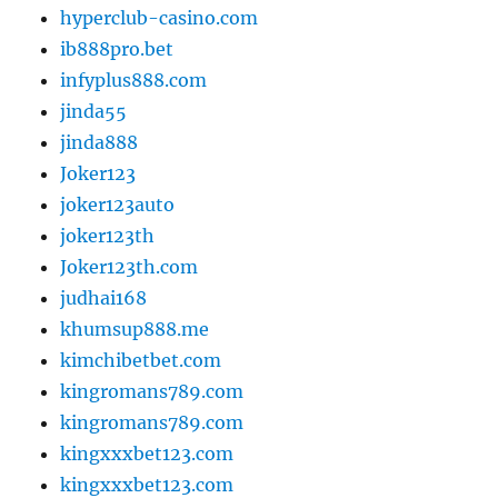
hyperclub-casino.com
ib888pro.bet
infyplus888.com
jinda55
jinda888
Joker123
joker123auto
joker123th
Joker123th.com
judhai168
khumsup888.me
kimchibetbet.com
kingromans789.com
kingromans789.com
kingxxxbet123.com
kingxxxbet123.com